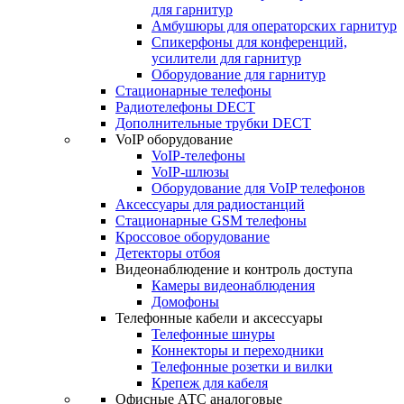
для гарнитур
Амбушюры для операторских гарнитур
Cпикерфоны для конференций,
усилители для гарнитур
Оборудование для гарнитур
Стационарные телефоны
Радиотелефоны DECT
Дополнительные трубки DECT
VoIP оборудование
VoIP-телефоны
VoIP-шлюзы
Оборудование для VoIP телефонов
Аксессуары для радиостанций
Стационарные GSM телефоны
Кроссовое оборудование
Детекторы отбоя
Видеонаблюдение и контроль доступа
Камеры видеонаблюдения
Домофоны
Телефонные кабели и аксессуары
Телефонные шнуры
Коннекторы и переходники
Телефонные розетки и вилки
Крепеж для кабеля
Офисные АТС аналоговые