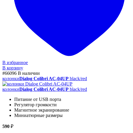
В избранное
В корзину
#66096
В наличии
колонки
Dialog Colibri AC-04UP
black/red
колонки
Dialog Colibri AC-04UP
black/red
Питание от USB порта
Регулятор громкости
Магнитное экранирование
Миниатюрные размеры
590
₽