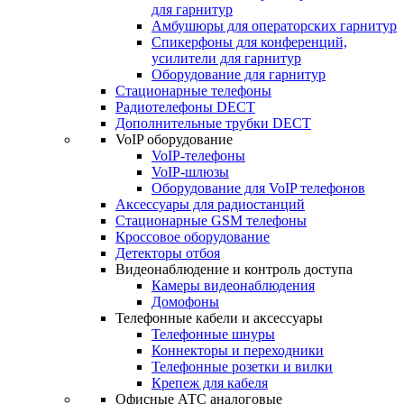
для гарнитур
Амбушюры для операторских гарнитур
Cпикерфоны для конференций,
усилители для гарнитур
Оборудование для гарнитур
Стационарные телефоны
Радиотелефоны DECT
Дополнительные трубки DECT
VoIP оборудование
VoIP-телефоны
VoIP-шлюзы
Оборудование для VoIP телефонов
Аксессуары для радиостанций
Стационарные GSM телефоны
Кроссовое оборудование
Детекторы отбоя
Видеонаблюдение и контроль доступа
Камеры видеонаблюдения
Домофоны
Телефонные кабели и аксессуары
Телефонные шнуры
Коннекторы и переходники
Телефонные розетки и вилки
Крепеж для кабеля
Офисные АТС аналоговые