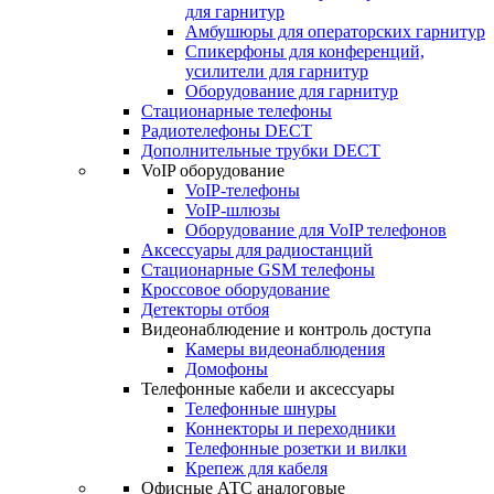
для гарнитур
Амбушюры для операторских гарнитур
Cпикерфоны для конференций,
усилители для гарнитур
Оборудование для гарнитур
Стационарные телефоны
Радиотелефоны DECT
Дополнительные трубки DECT
VoIP оборудование
VoIP-телефоны
VoIP-шлюзы
Оборудование для VoIP телефонов
Аксессуары для радиостанций
Стационарные GSM телефоны
Кроссовое оборудование
Детекторы отбоя
Видеонаблюдение и контроль доступа
Камеры видеонаблюдения
Домофоны
Телефонные кабели и аксессуары
Телефонные шнуры
Коннекторы и переходники
Телефонные розетки и вилки
Крепеж для кабеля
Офисные АТС аналоговые