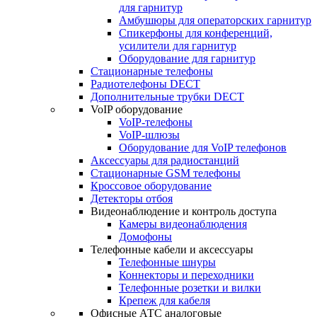
для гарнитур
Амбушюры для операторских гарнитур
Cпикерфоны для конференций,
усилители для гарнитур
Оборудование для гарнитур
Стационарные телефоны
Радиотелефоны DECT
Дополнительные трубки DECT
VoIP оборудование
VoIP-телефоны
VoIP-шлюзы
Оборудование для VoIP телефонов
Аксессуары для радиостанций
Стационарные GSM телефоны
Кроссовое оборудование
Детекторы отбоя
Видеонаблюдение и контроль доступа
Камеры видеонаблюдения
Домофоны
Телефонные кабели и аксессуары
Телефонные шнуры
Коннекторы и переходники
Телефонные розетки и вилки
Крепеж для кабеля
Офисные АТС аналоговые