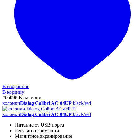
В избранное
В корзину
#66096
В наличии
колонки
Dialog Colibri AC-04UP
black/red
колонки
Dialog Colibri AC-04UP
black/red
Питание от USB порта
Регулятор громкости
Магнитное экранирование