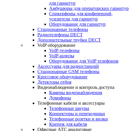
для гарнитур
Амбушюры для операторских гарнитур
Cпикерфоны для конференций,
усилители для гарнитур
Оборудование для гарнитур
Стационарные телефоны
Радиотелефоны DECT
Дополнительные трубки DECT
VoIP оборудование
VoIP-телефоны
VoIP-шлюзы
Оборудование для VoIP телефонов
Аксессуары для радиостанций
Стационарные GSM телефоны
Кроссовое оборудование
Детекторы отбоя
Видеонаблюдение и контроль доступа
Камеры видеонаблюдения
Домофоны
Телефонные кабели и аксессуары
Телефонные шнуры
Коннекторы и переходники
Телефонные розетки и вилки
Крепеж для кабеля
Офисные АТС аналоговые