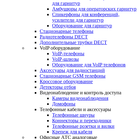
для гарнитур
Амбушюры для операторских гарнитур
Cпикерфоны для конференций,
усилители для гарнитур
Оборудование для гарнитур
Стационарные телефоны
Радиотелефоны DECT
Дополнительные трубки DECT
VoIP оборудование
VoIP-телефоны
VoIP-шлюзы
Оборудование для VoIP телефонов
Аксессуары для радиостанций
Стационарные GSM телефоны
Кроссовое оборудование
Детекторы отбоя
Видеонаблюдение и контроль доступа
Камеры видеонаблюдения
Домофоны
Телефонные кабели и аксессуары
Телефонные шнуры
Коннекторы и переходники
Телефонные розетки и вилки
Крепеж для кабеля
Офисные АТС аналоговые